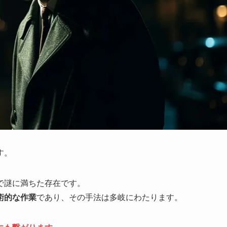
す。
で謎に満ちた存在です。
術的な作業
であり、その手法は多岐にわたります。