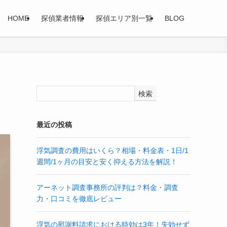
HOME
探偵業者情報
探偵エリア別一覧
BLOG
検索
最近の投稿
浮気調査の費用はいくら？相場・料金表・1日/1
週間/1ヶ月の目安と安く抑える方法を解説！
アーネット調査事務所の評判は？料金・調査
力・口コミを徹底レビュー
浮気の慰謝料請求における時効は3年！失効せず