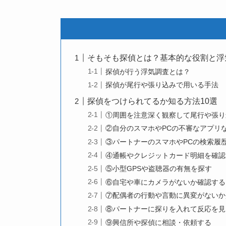
そもそも探偵とは？基本的な役割と浮
探偵が行う浮気調査とは？
探偵が尾行や張り込みで用いる手法
探偵をつけられてるか知る方法10選
①周囲を注意深く観察して尾行や張り
②自分のスマホやPCの不審なアプリ
③パートナーのスマホやPCの検索履
④通帳やクレジットカード明細を確認
⑤小型GPSや盗聴器の有無を探す
⑥自宅や車にカメラがないか確認する
⑦配偶者の行動や言動に異変がないか
⑧パートナーに探りを入れて反応を見
⑨興信所や探偵に相談・依頼する