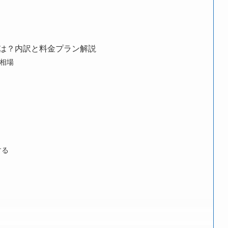
は？内訳と料金プラン解説
相場
する