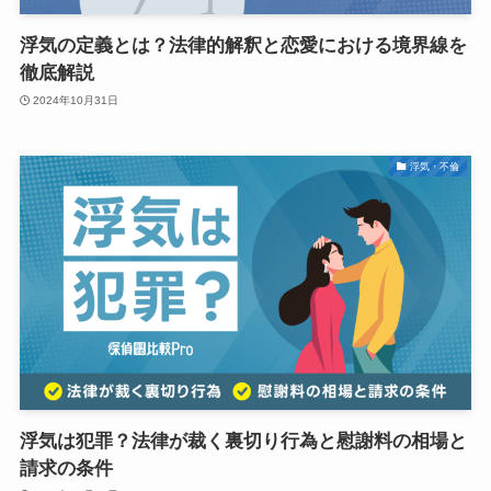
浮気の定義とは？法律的解釈と恋愛における境界線を
徹底解説
2024年10月31日
浮気・不倫
浮気は犯罪？法律が裁く裏切り行為と慰謝料の相場と
請求の条件