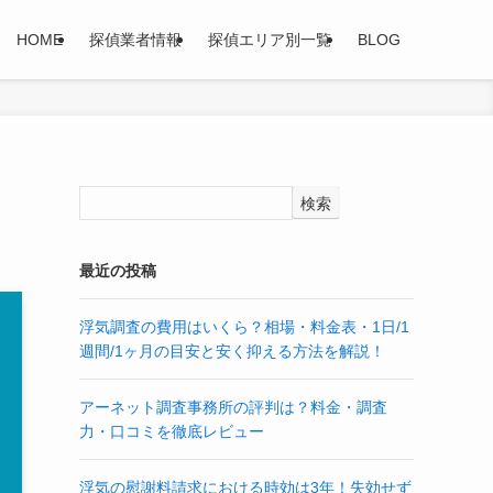
HOME
探偵業者情報
探偵エリア別一覧
BLOG
検索
最近の投稿
浮気調査の費用はいくら？相場・料金表・1日/1
週間/1ヶ月の目安と安く抑える方法を解説！
アーネット調査事務所の評判は？料金・調査
力・口コミを徹底レビュー
浮気の慰謝料請求における時効は3年！失効せず